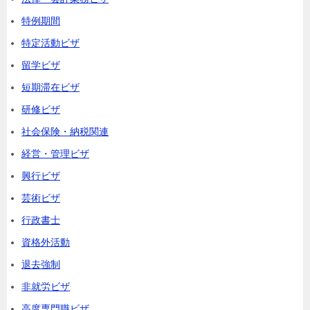
特例期間
特定活動ビザ
留学ビザ
短期滞在ビザ
研修ビザ
社会保険・納税関連
経営・管理ビザ
興行ビザ
芸術ビザ
行政書士
資格外活動
退去強制
非就労ビザ
高度専門職ビザ