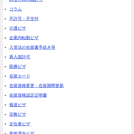
コラム
不許可・不交付
介護ビザ
企業内転勤ビザ
入管法の在留書手続き等
再入国許可
医療ビザ
在留カード
在留資格変更・在留期間更新
在留資格認定証明書
報道ビザ
宗教ビザ
定住者ビザ
家族滞在ビザ