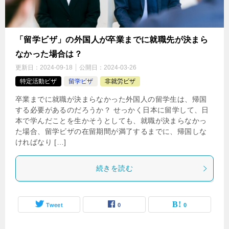
「留学ビザ」の外国人が卒業までに就職先が決まら
なかった場合は？
更新日：
2024-09-18
公開日：
2024-03-26
特定活動ビザ
留学ビザ
非就労ビザ
卒業までに就職が決まらなかった外国人の留学生は、帰国
する必要があるのだろうか？ せっかく日本に留学して、日
本で学んだことを生かそうとしても、就職が決まらなかっ
た場合、留学ビザの在留期間が満了するまでに、帰国しな
ければなり […]
続きを読む
Tweet
0
0