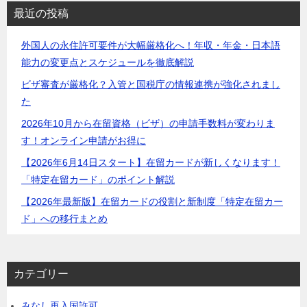
最近の投稿
外国人の永住許可要件が大幅厳格化へ！年収・年金・日本語
能力の変更点とスケジュールを徹底解説
ビザ審査が厳格化？入管と国税庁の情報連携が強化されまし
た
2026年10月から在留資格（ビザ）の申請手数料が変わりま
す！オンライン申請がお得に
【2026年6月14日スタート】在留カードが新しくなります！
「特定在留カード」のポイント解説
【2026年最新版】在留カードの役割と新制度「特定在留カー
ド」への移行まとめ
カテゴリー
みなし再入国許可