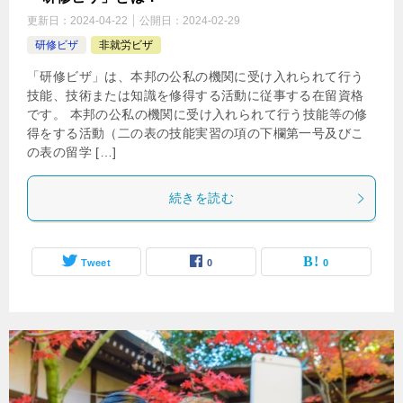
更新日：
2024-04-22
公開日：
2024-02-29
研修ビザ
非就労ビザ
「研修ビザ」は、本邦の公私の機関に受け入れられて行う
技能、技術または知識を修得する活動に従事する在留資格
です。 本邦の公私の機関に受け入れられて行う技能等の修
得をする活動（二の表の技能実習の項の下欄第一号及びこ
の表の留学 […]
続きを読む
Tweet
0
0