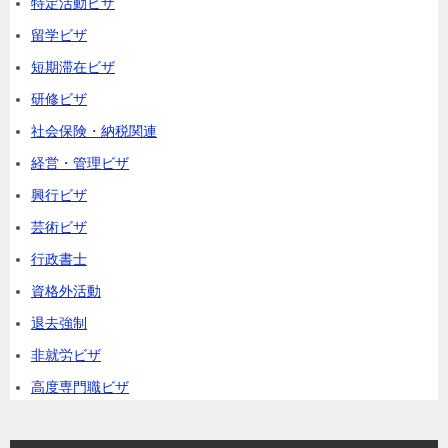
特定活動ビザ
留学ビザ
短期滞在ビザ
研修ビザ
社会保険・納税関連
経営・管理ビザ
興行ビザ
芸術ビザ
行政書士
資格外活動
退去強制
非就労ビザ
高度専門職ビザ