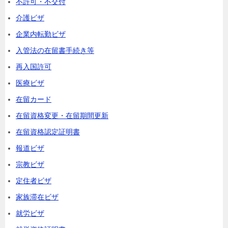
不許可・不交付
介護ビザ
企業内転勤ビザ
入管法の在留書手続き等
再入国許可
医療ビザ
在留カード
在留資格変更・在留期間更新
在留資格認定証明書
報道ビザ
宗教ビザ
定住者ビザ
家族滞在ビザ
就労ビザ