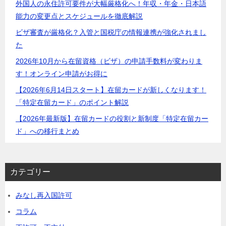
外国人の永住許可要件が大幅厳格化へ！年収・年金・日本語
ン
能力の変更点とスケジュールを徹底解説
ビザ審査が厳格化？入管と国税庁の情報連携が強化されまし
た
2026年10月から在留資格（ビザ）の申請手数料が変わりま
す！オンライン申請がお得に
【2026年6月14日スタート】在留カードが新しくなります！
「特定在留カード」のポイント解説
【2026年最新版】在留カードの役割と新制度「特定在留カー
ド」への移行まとめ
カテゴリー
みなし再入国許可
コラム