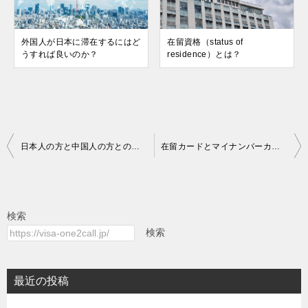
外国人が日本に滞在するにはど
在留資格（status of
うすれば良いのか？
residence）とは？
投
日本人の方と中国人の方との婚姻手続きについて①
在留カードとマイナンバーカードの一体化「特定在留カード」
稿
ナ
ビ
検索
ゲ
検索
ー
シ
最近の投稿
ョ