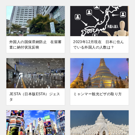
外国人の国保滞納防止 在留審
2023年12月現在 日本に住ん
査に納付状況反映
でいる外国人の人数は？
JESTA（日本版ESTA）ジェス
ミャンマー観光ビザの取り方
タ