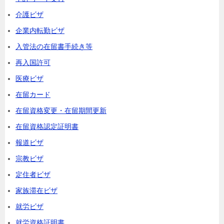
介護ビザ
企業内転勤ビザ
入管法の在留書手続き等
再入国許可
医療ビザ
在留カード
在留資格変更・在留期間更新
在留資格認定証明書
報道ビザ
宗教ビザ
定住者ビザ
家族滞在ビザ
就労ビザ
就労資格証明書