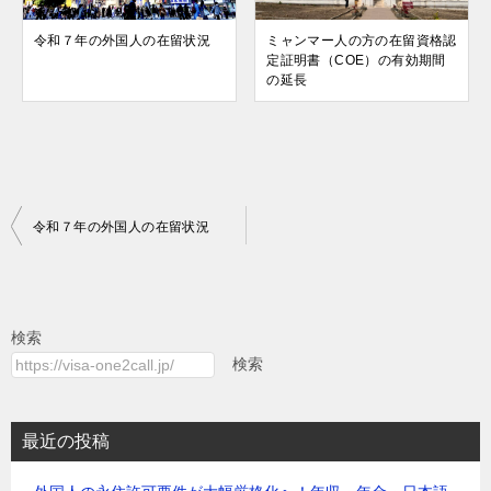
令和７年の外国人の在留状況
ミャンマー人の方の在留資格認
定証明書（COE）の有効期間
の延長
投
令和７年の外国人の在留状況
稿
ナ
ビ
検索
ゲ
検索
ー
シ
最近の投稿
ョ