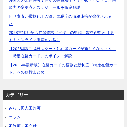
外国人の永住許可要件が大幅厳格化へ！年収・年金・日本語
ン
能力の変更点とスケジュールを徹底解説
ビザ審査が厳格化？入管と国税庁の情報連携が強化されまし
た
2026年10月から在留資格（ビザ）の申請手数料が変わりま
す！オンライン申請がお得に
【2026年6月14日スタート】在留カードが新しくなります！
「特定在留カード」のポイント解説
【2026年最新版】在留カードの役割と新制度「特定在留カー
ド」への移行まとめ
カテゴリー
みなし再入国許可
コラム
不許可・不交付