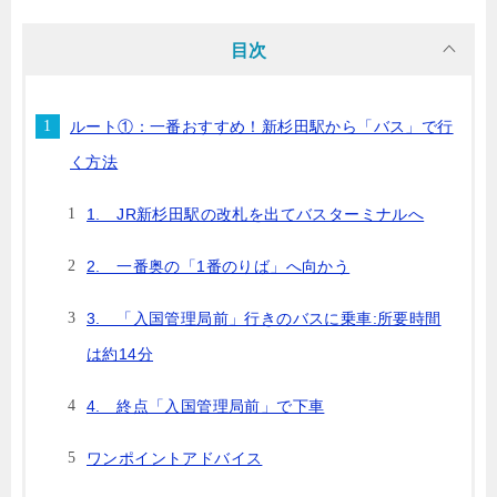
目次
ルート①：一番おすすめ！新杉田駅から「バス」で行
く方法
1. JR新杉田駅の改札を出てバスターミナルへ
2. 一番奥の「1番のりば」へ向かう
3. 「入国管理局前」行きのバスに乗車:所要時間
は約14分
4. 終点「入国管理局前」で下車
ワンポイントアドバイス