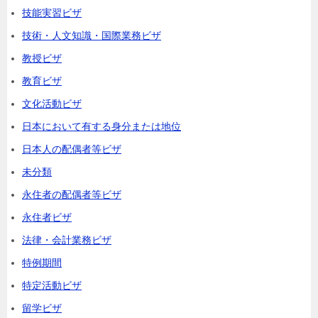
技能実習ビザ
技術・人文知識・国際業務ビザ
教授ビザ
教育ビザ
文化活動ビザ
日本において有する身分または地位
日本人の配偶者等ビザ
未分類
永住者の配偶者等ビザ
永住者ビザ
法律・会計業務ビザ
特例期間
特定活動ビザ
留学ビザ