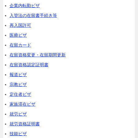
企業内転勤ビザ
入管法の在留書手続き等
再入国許可
医療ビザ
在留カード
在留資格変更・在留期間更新
在留資格認定証明書
報道ビザ
宗教ビザ
定住者ビザ
家族滞在ビザ
就労ビザ
就労資格証明書
技能ビザ