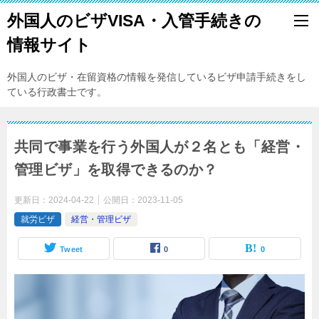
外国人のビザVISA・入管手続きの
情報サイト
外国人のビザ・在留資格の情報を発信しているビザ申請手続きをし
ている行政書士です。
共同で事業を行う外国人が２名とも「経営・
管理ビザ」を取得できるのか？
更新日：
2024-04-22
公開日：
2023-11-05
就労ビザ
経営・管理ビザ
Tweet
0
0