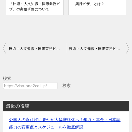
「技術・人文知識・国際業務ビ
「興行ビザ」とは？
ザ」の実務研修について
投
技術・人文知識・国際業務ビザの契約に基づく活動とは？
技術・人文知識・国際業務ビザの該当する業務内容は？
稿
ナ
ビ
検索
ゲ
検索
ー
シ
最近の投稿
ョ
外国人の永住許可要件が大幅厳格化へ！年収・年金・日本語
ン
能力の変更点とスケジュールを徹底解説