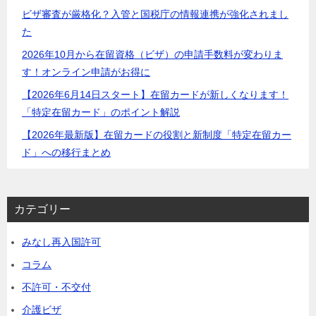
ビザ審査が厳格化？入管と国税庁の情報連携が強化されまし
た
2026年10月から在留資格（ビザ）の申請手数料が変わりま
す！オンライン申請がお得に
【2026年6月14日スタート】在留カードが新しくなります！
「特定在留カード」のポイント解説
【2026年最新版】在留カードの役割と新制度「特定在留カー
ド」への移行まとめ
カテゴリー
みなし再入国許可
コラム
不許可・不交付
介護ビザ