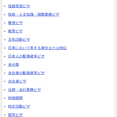
技能実習ビザ
技術・人文知識・国際業務ビザ
教授ビザ
教育ビザ
文化活動ビザ
日本において有する身分または地位
日本人の配偶者等ビザ
未分類
永住者の配偶者等ビザ
永住者ビザ
法律・会計業務ビザ
特例期間
特定活動ビザ
留学ビザ