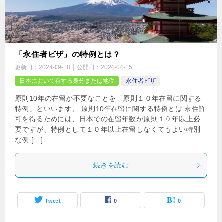
「永住者ビザ」の特例とは？
更新日：
2024-09-18
公開日：
2024-04-15
日本において有する身分または地位
永住者ビザ
原則10年の在留が不要なことを「原則１０年在留に関する
特例」といいます。 原則10年在留に関する特例とは 永住許
可を得るためには、日本での在留年数が原則１０年以上必
要ですが、特例として１０年以上在留しなくてもよい特別
な例 […]
続きを読む
Tweet
0
0