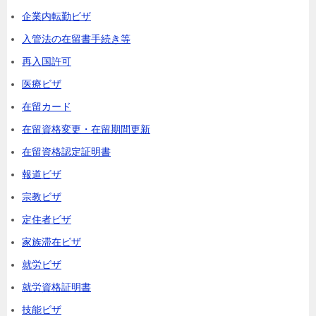
企業内転勤ビザ
入管法の在留書手続き等
再入国許可
医療ビザ
在留カード
在留資格変更・在留期間更新
在留資格認定証明書
報道ビザ
宗教ビザ
定住者ビザ
家族滞在ビザ
就労ビザ
就労資格証明書
技能ビザ